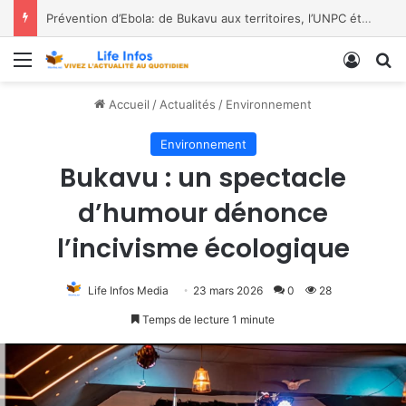
Prévention d’Ebola: de Bukavu aux territoires, l’UNPC étend son action
Menu
Conne
R
Accueil
/
Actualités
/
Environnement
Environnement
Bukavu : un spectacle
d’humour dénonce
l’incivisme écologique
Life Infos Media
23 mars 2026
0
28
Temps de lecture 1 minute