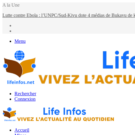
A la Une
Moria FM, UNPC et Coopération Suisse unis pour stopper Ebola à 
Menu
Rechercher
Connexion
Accueil