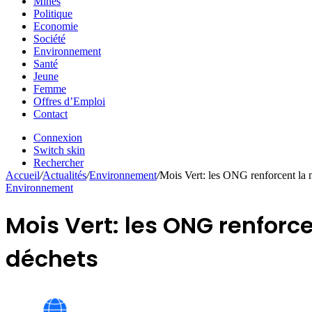
Mines
Politique
Economie
Société
Environnement
Santé
Jeune
Femme
Offres d’Emploi
Contact
Connexion
Switch skin
Rechercher
Accueil
/
Actualités
/
Environnement
/
Mois Vert: les ONG renforcent la 
Environnement
Mois Vert: les ONG renforc
déchets