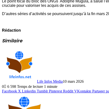
Le point focal du Bloc des ONGs Adolphe Mugula, a salué l’e
cruciale pour valoriser les acquis de ces assises.
D’autres séries d’activités se poursuivent jusqu’à la fin mars
Rédaction
Similaire
Life Infos Media
10 mars 2026
0
6 598
Temps de lecture 1 minute
Facebook
X
Linkedin
Tumblr
Pinterest
Reddit
VKontakte
Partager p