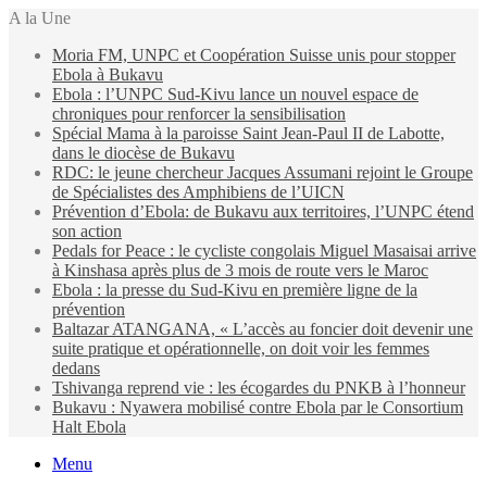
A la Une
Moria FM, UNPC et Coopération Suisse unis pour stopper
Ebola à Bukavu
Ebola : l’UNPC Sud-Kivu lance un nouvel espace de
chroniques pour renforcer la sensibilisation
Spécial Mama à la paroisse Saint Jean-Paul II de Labotte,
dans le diocèse de Bukavu
RDC: le jeune chercheur Jacques Assumani rejoint le Groupe
de Spécialistes des Amphibiens de l’UICN
Prévention d’Ebola: de Bukavu aux territoires, l’UNPC étend
son action
Pedals for Peace : le cycliste congolais Miguel Masaisai arrive
à Kinshasa après plus de 3 mois de route vers le Maroc
Ebola : la presse du Sud-Kivu en première ligne de la
prévention
Baltazar ATANGANA, « L’accès au foncier doit devenir une
suite pratique et opérationnelle, on doit voir les femmes
dedans
Tshivanga reprend vie : les écogardes du PNKB à l’honneur
Bukavu : Nyawera mobilisé contre Ebola par le Consortium
Halt Ebola
Menu