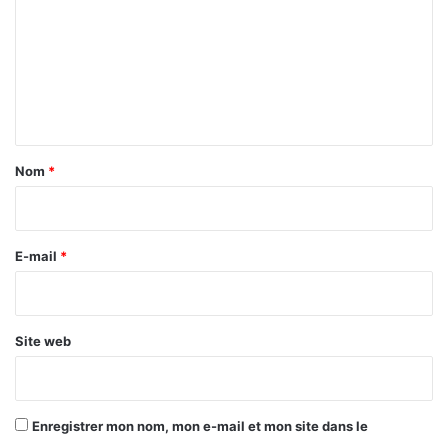
m
m
e
n
t
a
Nom
*
i
r
e
E-mail
*
*
Site web
Enregistrer mon nom, mon e-mail et mon site dans le