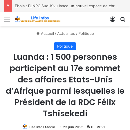
Ebola : l’UNPC Sud-Kivu lance un nouvel espace de chroniques pour renforcer la sensibilisation
Menu
Conne
R
Accueil
/
Actualités
/
Politique
Politique
Luanda : 1 500 personnes
participent au 17e sommet
des affaires Etats-Unis
d’Afrique parmi lesquelles le
Président de la RDC Félix
Tshisekedi
Life Infos Media
23 juin 2025
0
21