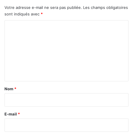
Votre adresse e-mail ne sera pas publiée.
Les champs obligatoires
sont indiqués avec
*
C
o
m
m
e
n
t
a
Nom
*
i
r
e
E-mail
*
*