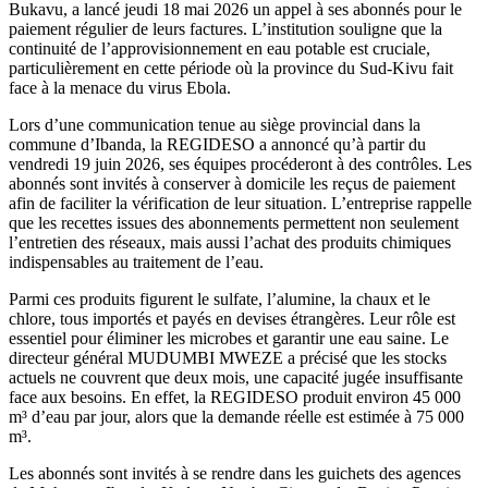
Bukavu, a lancé jeudi 18 mai 2026 un appel à ses abonnés pour le
paiement régulier de leurs factures. L’institution souligne que la
continuité de l’approvisionnement en eau potable est cruciale,
particulièrement en cette période où la province du Sud-Kivu fait
face à la menace du virus Ebola.
Lors d’une communication tenue au siège provincial dans la
commune d’Ibanda, la REGIDESO a annoncé qu’à partir du
vendredi 19 juin 2026, ses équipes procéderont à des contrôles. Les
abonnés sont invités à conserver à domicile les reçus de paiement
afin de faciliter la vérification de leur situation. L’entreprise rappelle
que les recettes issues des abonnements permettent non seulement
l’entretien des réseaux, mais aussi l’achat des produits chimiques
indispensables au traitement de l’eau.
Parmi ces produits figurent le sulfate, l’alumine, la chaux et le
chlore, tous importés et payés en devises étrangères. Leur rôle est
essentiel pour éliminer les microbes et garantir une eau saine. Le
directeur général MUDUMBI MWEZE a précisé que les stocks
actuels ne couvrent que deux mois, une capacité jugée insuffisante
face aux besoins. En effet, la REGIDESO produit environ 45 000
m³ d’eau par jour, alors que la demande réelle est estimée à 75 000
m³.
Les abonnés sont invités à se rendre dans les guichets des agences