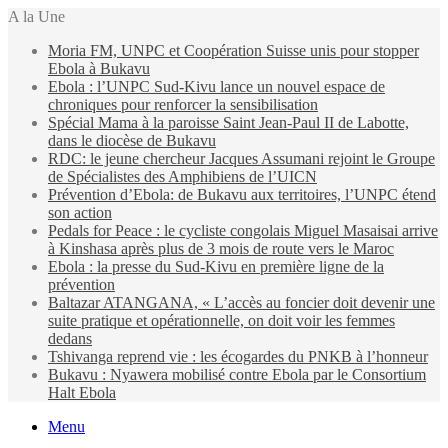
A la Une
Moria FM, UNPC et Coopération Suisse unis pour stopper
Ebola à Bukavu
Ebola : l’UNPC Sud-Kivu lance un nouvel espace de
chroniques pour renforcer la sensibilisation
Spécial Mama à la paroisse Saint Jean-Paul II de Labotte,
dans le diocèse de Bukavu
RDC: le jeune chercheur Jacques Assumani rejoint le Groupe
de Spécialistes des Amphibiens de l’UICN
Prévention d’Ebola: de Bukavu aux territoires, l’UNPC étend
son action
Pedals for Peace : le cycliste congolais Miguel Masaisai arrive
à Kinshasa après plus de 3 mois de route vers le Maroc
Ebola : la presse du Sud-Kivu en première ligne de la
prévention
Baltazar ATANGANA, « L’accès au foncier doit devenir une
suite pratique et opérationnelle, on doit voir les femmes
dedans
Tshivanga reprend vie : les écogardes du PNKB à l’honneur
Bukavu : Nyawera mobilisé contre Ebola par le Consortium
Halt Ebola
Menu