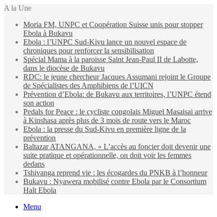
A la Une
Moria FM, UNPC et Coopération Suisse unis pour stopper
Ebola à Bukavu
Ebola : l’UNPC Sud-Kivu lance un nouvel espace de
chroniques pour renforcer la sensibilisation
Spécial Mama à la paroisse Saint Jean-Paul II de Labotte,
dans le diocèse de Bukavu
RDC: le jeune chercheur Jacques Assumani rejoint le Groupe
de Spécialistes des Amphibiens de l’UICN
Prévention d’Ebola: de Bukavu aux territoires, l’UNPC étend
son action
Pedals for Peace : le cycliste congolais Miguel Masaisai arrive
à Kinshasa après plus de 3 mois de route vers le Maroc
Ebola : la presse du Sud-Kivu en première ligne de la
prévention
Baltazar ATANGANA, « L’accès au foncier doit devenir une
suite pratique et opérationnelle, on doit voir les femmes
dedans
Tshivanga reprend vie : les écogardes du PNKB à l’honneur
Bukavu : Nyawera mobilisé contre Ebola par le Consortium
Halt Ebola
Menu