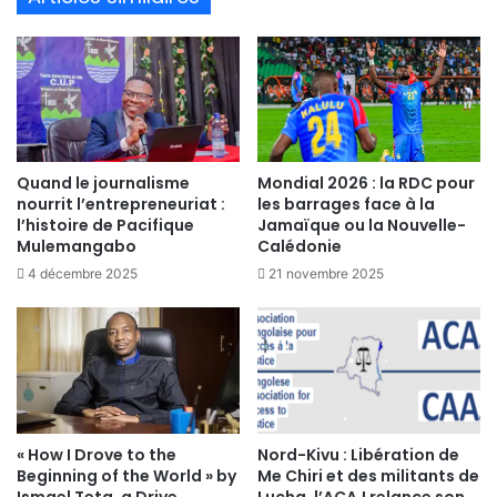
Quand le journalisme
Mondial 2026 : la RDC pour
nourrit l’entrepreneuriat :
les barrages face à la
l’histoire de Pacifique
Jamaïque ou la Nouvelle-
Mulemangabo
Calédonie
4 décembre 2025
21 novembre 2025
« How I Drove to the
Nord-Kivu : Libération de
Beginning of the World » by
Me Chiri et des militants de
Ismael Teta, a Drive
Lucha, l’ACAJ relance son