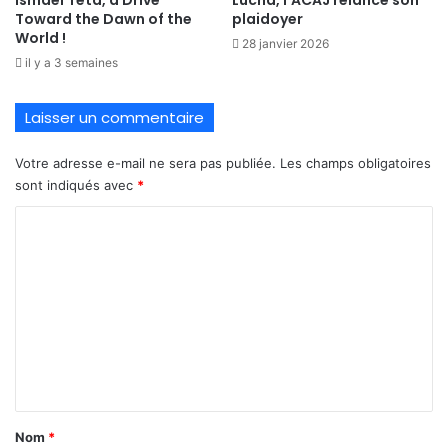
Toward the Dawn of the
plaidoyer
World !
28 janvier 2026
il y a 3 semaines
Laisser un commentaire
Votre adresse e-mail ne sera pas publiée.
Les champs obligatoires
sont indiqués avec
*
C
o
m
m
e
n
t
a
Nom
*