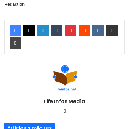
Redaction
Linkedin
Tumblr
Pinterest
Reddit
VKontakte
Partager par email
Imprimer
Life Infos Media
We
bsi
te
Articles similaires