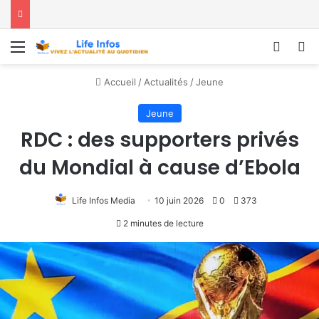
Menu
Conne
R
Accueil
/
Actualités
/
Jeune
Jeune
RDC : des supporters privés
du Mondial à cause d’Ebola
Life Infos Media
10 juin 2026
0
373
2 minutes de lecture