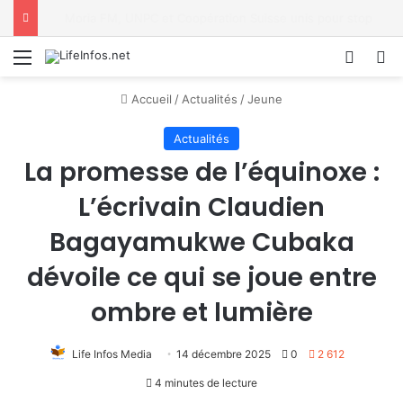
Moria FM, UNPC et Coopération Suisse unis pour stopper Ebola à Bukavu
Menu
Conne
R
Accueil
/
Actualités
/
Jeune
Actualités
La promesse de l’équinoxe :
L’écrivain Claudien
Bagayamukwe Cubaka
dévoile ce qui se joue entre
ombre et lumière
Life Infos Media
14 décembre 2025
0
2 612
4 minutes de lecture