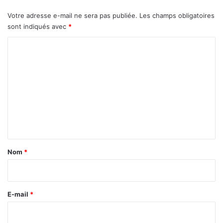
Votre adresse e-mail ne sera pas publiée.
Les champs obligatoires
sont indiqués avec
*
C
o
m
m
e
n
t
a
Nom
*
i
r
e
E-mail
*
*