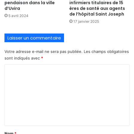
pendaison dans la ville
infirmiers titulaires de 15
d’Uvira
ères de santé aux agents
de l’hôpital Saint Joseph
5 avril 2024
17 janvier 2025
Laisser un commentaire
Votre adresse e-mail ne sera pas publiée.
Les champs obligatoires
sont indiqués avec
*
C
o
m
m
e
n
t
a
Nom
*