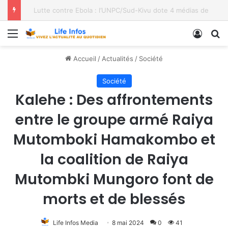
Moria FM, UNPC et Coopération Suisse unis pour stopper Ebola à Bukavu
Menu
Conne
R
Accueil
/
Actualités
/
Société
Société
Kalehe : Des affrontements
entre le groupe armé Raiya
Mutomboki Hamakombo et
la coalition de Raiya
Mutombki Mungoro font de
morts et de blessés
Life Infos Media
8 mai 2024
0
41