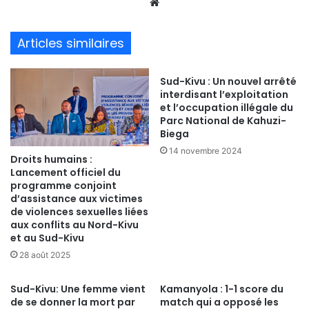
We
bsi
te
Articles similaires
Sud-Kivu : Un nouvel arrêté
interdisant l’exploitation
et l’occupation illégale du
Parc National de Kahuzi-
Biega
14 novembre 2024
Droits humains :
Lancement officiel du
programme conjoint
d’assistance aux victimes
de violences sexuelles liées
aux conflits au Nord-Kivu
et au Sud-Kivu
28 août 2025
Sud-Kivu: Une femme vient
Kamanyola : 1-1 score du
de se donner la mort par
match qui a opposé les