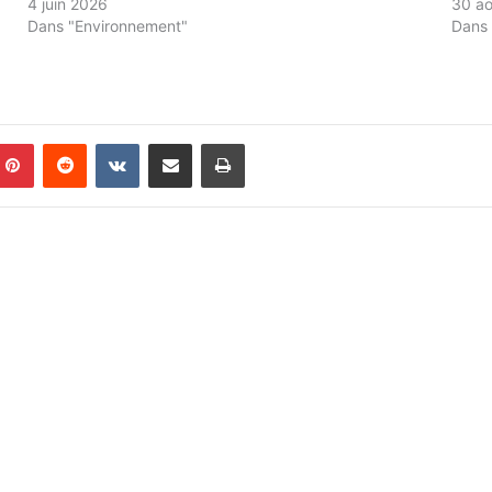
4 juin 2026
30 a
Dans "Environnement"
Dans 
Pinterest
Reddit
VKontakte
Partager par email
Imprimer