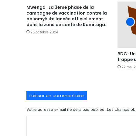
Mwenga : La 3eme phase de la
campagne de vaccination contre la
poliomyélite lancée officiellement
dans la zone de santé de Kamituga.
25 octobre 2024
RDC : Un
frappe u
22 mai 
Laisser un commentaire
Votre adresse e-mail ne sera pas publiée.
Les champs obl
C
o