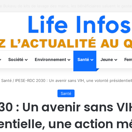
r Ebola à Bukavu
Société
Environnement
Santé
Jeune
Fe
/
Santé
/
IPESE-RDC 2030 : Un avenir sans VIH, une volonté présidentiel
Santé
0 : Un avenir sans VI
entielle, une action m