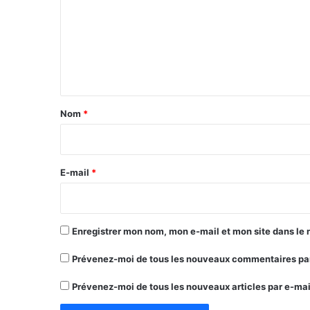
m
m
e
n
t
a
Nom
*
i
r
e
E-mail
*
*
Enregistrer mon nom, mon e-mail et mon site dans le
Prévenez-moi de tous les nouveaux commentaires par
Prévenez-moi de tous les nouveaux articles par e-mai