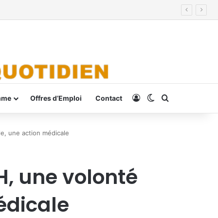
Connexion
Switch skin
Rechercher
mme
Offres d’Emploi
Contact
le, une action médicale
H, une volonté
édicale