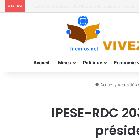
A la Une
Moria FM, UNPC et Coopération Suisse unis pour stoppe
Accueil
Mines
Politique
Economie
Accueil
/
Actualités
IPESE-RDC 203
présid