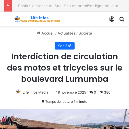
Ebola : la presse du Sud-Kivu en première ligne de la prévention
Menu
Conne
R
Accueil
/
Actualités
/
Société
Société
Interdiction de circulation
des motos et tricycles sur le
boulevard Lumumba
Life Infos Media
19 novembre 2025
0
380
Temps de lecture 1 minute