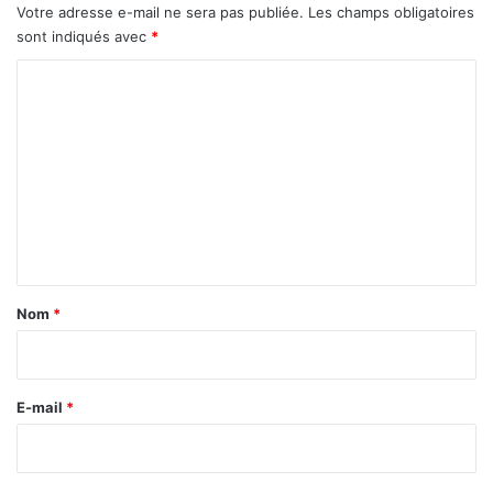
Votre adresse e-mail ne sera pas publiée.
Les champs obligatoires
sont indiqués avec
*
C
o
m
m
e
n
t
a
Nom
*
i
r
e
E-mail
*
*