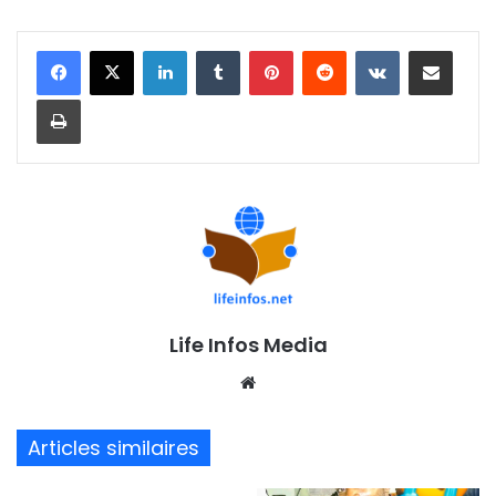
Linkedin
Tumblr
Pinterest
Reddit
VKontakte
Partager par email
Imprimer
Life Infos Media
We
bsi
te
Articles similaires