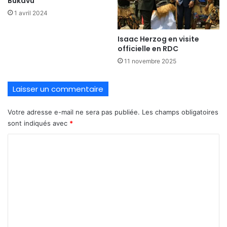
Bukavu
1 avril 2024
Isaac Herzog en visite
officielle en RDC
11 novembre 2025
Laisser un commentaire
Votre adresse e-mail ne sera pas publiée.
Les champs obligatoires
sont indiqués avec
*
C
o
m
m
e
n