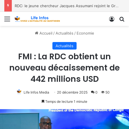
RDC: le jeune chercheur Jacques Assumani rejoint le Groupe de Spécialistes des Amphibiens de l’UICN
Menu
Conne
R
Accueil
/
Actualités
/
Economie
Actualités
FMI : La RDC obtient un
nouveau décaissement de
442 millions USD
Life Infos Media
20 décembre 2025
0
50
Temps de lecture 1 minute