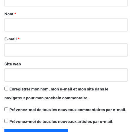
t
a
Nom
*
i
r
e
E-mail
*
*
Site web
Enregistrer mon nom, mon e-mail et mon site dans le
navigateur pour mon prochain commentaire.
Prévenez-moi de tous les nouveaux commentaires par e-mail.
Prévenez-moi de tous les nouveaux articles par e-mail.