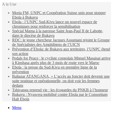
A la Une
Moria FM, UNPC et Coopération Suisse unis pour stopper
Ebola à Bukavu
Ebola : l’UNPC Sud-Kivu lance un nouvel espace de
chroniques pour renforcer la sensibilisation
Spécial Mama à la paroisse Saint Jean-Paul II de Labotte,
dans le diocèse de Bukavu
RDC: le jeune chercheur Jacques Assumani rejoint le Groupe
de Spécialistes des Amphibiens de l’UICN
Prévention d’Ebola: de Bukavu aux territoires, l’UNPC étend
son action
Pedals for Peace : le cycliste congolais Miguel Masaisai arrive
à Kinshasa après plus de 3 mois de route vers le Maroc
Ebola : la presse du Sud-Kivu en première ligne de la
prévention
Baltazar ATANGANA, « L’accès au foncier doit devenir une
suite pratique et opérationnelle, on doit voir les femmes
dedans
Tshivanga reprend vie : les écogardes du PNKB à l’honneur
Bukavu : Nyawera mobilisé contre Ebola par le Consortium
Halt Ebola
Menu