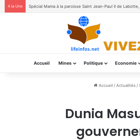
A la Une
RDC: le jeune chercheur Jacques Assumani rejoint le Gr
Accueil
Mines
Politique
Economie
Accueil
/
Actualités
/
Dunia Masu
gouvernem