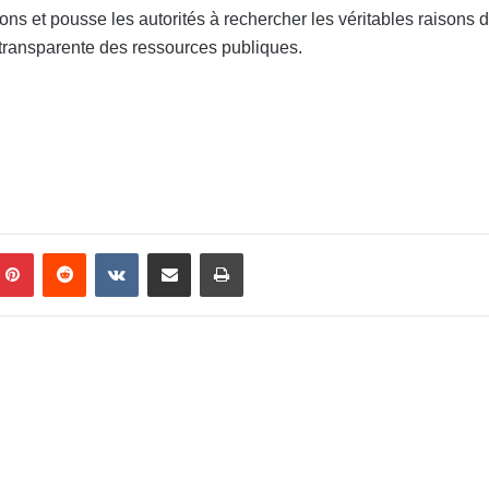
ns et pousse les autorités à rechercher les véritables raisons
 transparente des ressources publiques.
Pinterest
Reddit
VKontakte
Partager par email
Imprimer