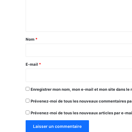
m
e
n
t
a
Nom
*
i
r
e
E-mail
*
*
Enregistrer mon nom, mon e-mail et mon site dans le
Prévenez-moi de tous les nouveaux commentaires par
Prévenez-moi de tous les nouveaux articles par e-mai