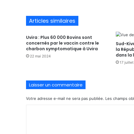
Articles similaires
Uvira : Plus 60 000 Bovins sont
concernés par le vaccin contre le
Sud-Kivu
charbon symptomatique à Uvira
la Répub
dans la 
22 mai 2024
17 juille
Laisser un commentaire
Votre adresse e-mail ne sera pas publiée.
Les champs obl
C
o
m