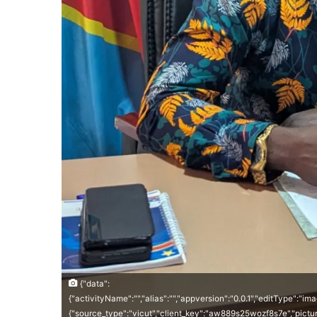
{"data":
{"activityName":"","alias":"","appversion":"0.0.1","editType":"i
{"source_type":"vicut","client_key":"aw889s25wozf8s7e","pictur