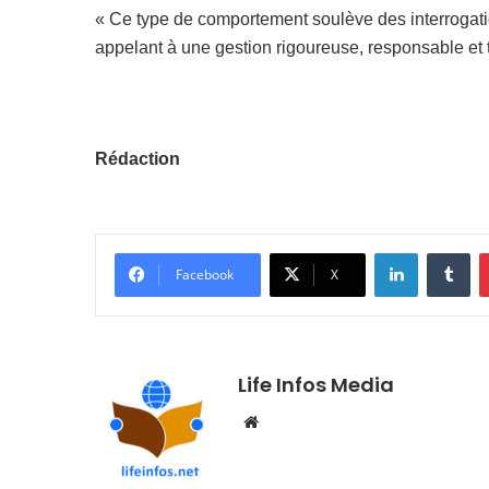
« Ce type de comportement soulève des interrogatio
appelant à une gestion rigoureuse, responsable et
Rédaction
Linkedin
Tumblr
Facebook
X
Life Infos Media
We
bsi
te