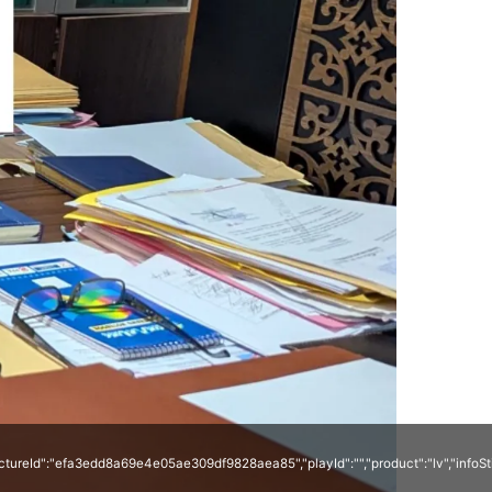
","pictureId":"efa3edd8a69e4e05ae309df9828aea85","playId":"","product":"lv","infoSt