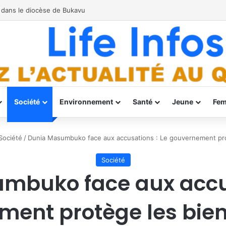
oupe de Spécialistes des Amphibiens de l’UICN
Société
Environnement
Santé
Jeune
Fe
Société
/
Dunia Masumbuko face aux accusations : Le gouvernement prot
Société
mbuko face aux accus
ent protège les biens