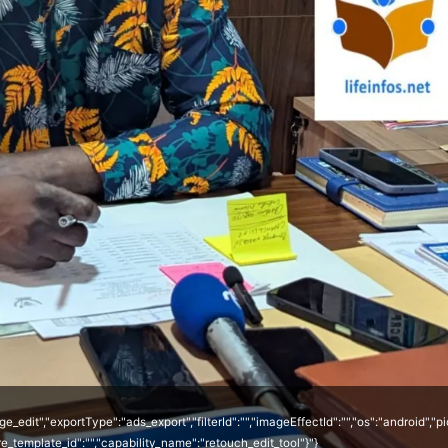
mage_edit","exportType":"ads_export","filterId":"","imageEffectId":"","os":"android
e_template_id":"","capability_name":"retouch_edit_tool"}"}