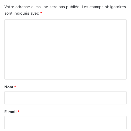
Votre adresse e-mail ne sera pas publiée.
Les champs obligatoires
sont indiqués avec
*
C
o
m
m
e
n
t
a
Nom
*
i
r
e
E-mail
*
*