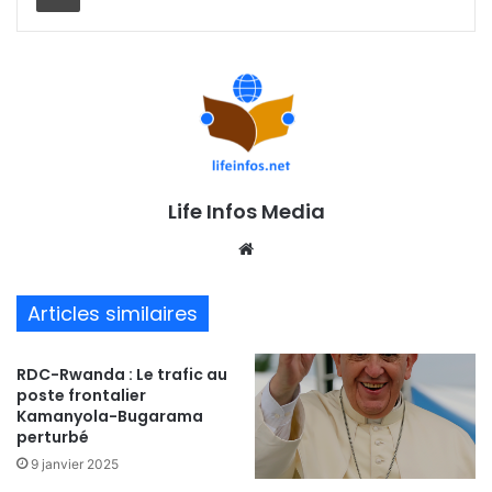
Life Infos Media
We
bsi
te
Articles similaires
RDC-Rwanda : Le trafic au
poste frontalier
Kamanyola-Bugarama
perturbé
9 janvier 2025