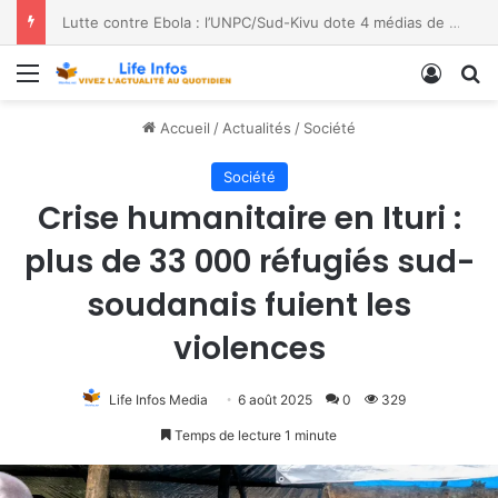
Lutte contre Ebola : l’UNPC/Sud-Kivu dote 4 médias de Bukavu de kits de lavage des mains, les bénéficiaires saluent le geste
Menu
Conne
R
Accueil
/
Actualités
/
Société
Société
Crise humanitaire en Ituri :
plus de 33 000 réfugiés sud-
soudanais fuient les
violences
Life Infos Media
6 août 2025
0
329
Temps de lecture 1 minute