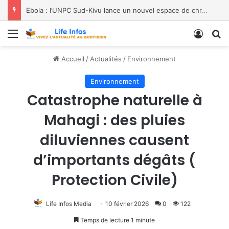
Ebola : l’UNPC Sud-Kivu lance un nouvel espace de chroniques pour renforcer la sensibilisation
Menu
Conne
R
Accueil
/
Actualités
/
Environnement
Environnement
Catastrophe naturelle à
Mahagi : des pluies
diluviennes causent
d’importants dégâts (
Protection Civile)
Life Infos Media
10 février 2026
0
122
Temps de lecture 1 minute