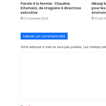
Parole à la femme : Claudine
Mkaaji M
Kitumaini, de stagiaire à directrice
pour les
exécutive
environ
12 novembre 2025
13 juin 
Laisser un commentaire
Votre adresse e-mail ne sera pas publiée.
Les champs obl
C
o
m
m
e
n
t
a