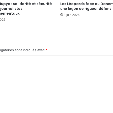
upya : solidarité et sécurité
Les Léopards face au Danem
 journalistes
une leçon de rigueur défens
nementaux
3 juin 2026
2026
igatoires sont indiqués avec
*