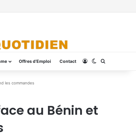
Connexion
Switch skin
Rechercher
mme
Offres d’Emploi
Contact
rend les commandes
face au Bénin et
s