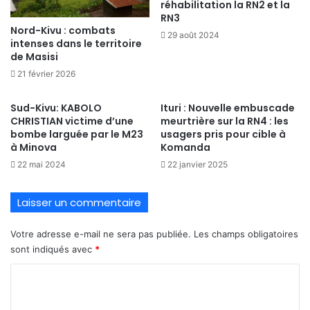
réhabilitation la RN2 et la
RN3
Nord-Kivu : combats
29 août 2024
intenses dans le territoire
de Masisi
21 février 2026
Sud-Kivu: KABOLO
Ituri : Nouvelle embuscade
CHRISTIAN victime d’une
meurtrière sur la RN4 : les
bombe larguée par le M23
usagers pris pour cible à
à Minova
Komanda
22 mai 2024
22 janvier 2025
Laisser un commentaire
Votre adresse e-mail ne sera pas publiée.
Les champs obligatoires
sont indiqués avec
*
C
o