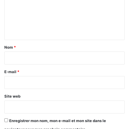
m
m
e
n
t
a
Nom
*
i
r
e
E-mail
*
*
Site web
Enregistrer mon nom, mon e-mail et mon site dans le