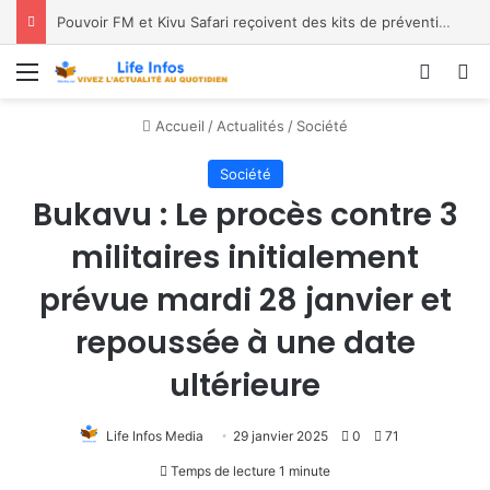
Pouvoir FM et Kivu Safari reçoivent des kits de prévention
Menu
Conne
R
Accueil
/
Actualités
/
Société
Société
Bukavu : Le procès contre 3
militaires initialement
prévue mardi 28 janvier et
repoussée à une date
ultérieure
Life Infos Media
29 janvier 2025
0
71
Temps de lecture 1 minute