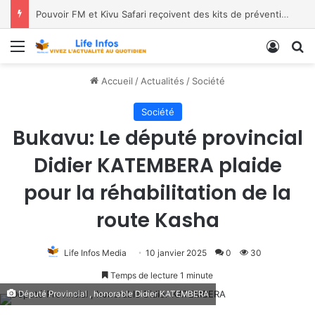
Pouvoir FM et Kivu Safari reçoivent des kits de prévention
Menu
Conne
R
Accueil
/
Actualités
/
Société
Société
Bukavu: Le député provincial
Didier KATEMBERA plaide
pour la réhabilitation de la
route Kasha
Life Infos Media
10 janvier 2025
0
30
Temps de lecture 1 minute
Député Provincial , honorable Didier KATEMBERA