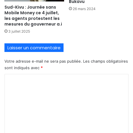
Bukavu
Sud-Kivu : Journée sans
26 mars 2024
Mobile Money ce 4 juillet,
les agents protestent les
mesures du gouverneur a.i
3 juillet 2025
Laisser un commentaire
Votre adresse e-mail ne sera pas publiée.
Les champs obligatoires
sont indiqués avec
*
C
o
m
m
e
n
t