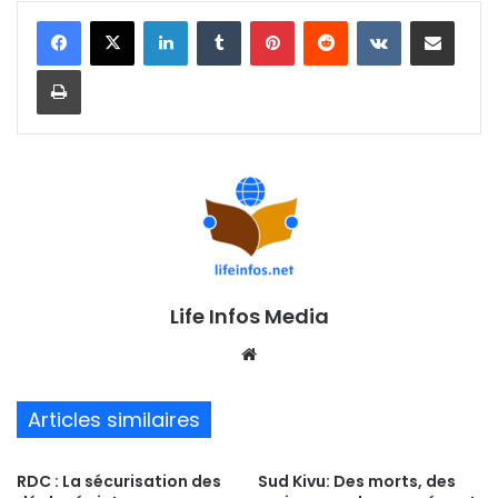
Linkedin
Tumblr
Pinterest
Reddit
VKontakte
Partager par email
Imprimer
Life Infos Media
We
bsi
te
Articles similaires
RDC : La sécurisation des
Sud Kivu: Des morts, des