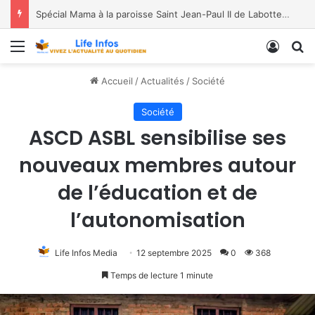
Spécial Mama à la paroisse Saint Jean-Paul II de Labotte, dans le diocèse de Bukavu
Menu
Conne
R
Accueil
/
Actualités
/
Société
Société
ASCD ASBL sensibilise ses
nouveaux membres autour
de l’éducation et de
l’autonomisation
Life Infos Media
12 septembre 2025
0
368
Temps de lecture 1 minute