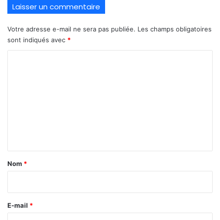
Laisser un commentaire
Votre adresse e-mail ne sera pas publiée.
Les champs obligatoires
sont indiqués avec
*
C
o
m
m
e
n
t
a
Nom
*
i
r
e
E-mail
*
*