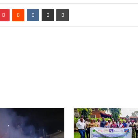
Pinterest
Reddit
VKontakte
Partager par email
Imprimer