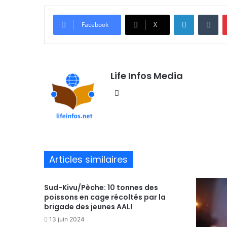
Linkedin
Tumblr
Facebook
X
Life Infos Media
We
bsi
te
Articles similaires
Sud-Kivu/Pèche: 10 tonnes des
poissons en cage récoltés par la
brigade des jeunes AALI
13 juin 2024