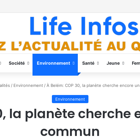
Société
Environnement
Santé
Jeune
Fe
alités
/
Environnement
/
À Belém: COP 30, la planète cherche encore u
Environnement
, la planète cherche 
commun