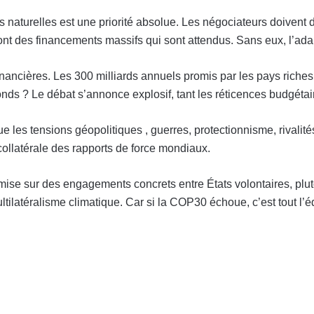
 naturelles est une priorité absolue. Les négociateurs doivent dé
ont des financements massifs qui sont attendus. Sans eux, l’ada
ncières. Les 300 milliards annuels promis par les pays riches 
onds ? Le débat s’annonce explosif, tant les réticences budgétair
ue les tensions géopolitiques , guerres, protectionnisme, rivalité
collatérale des rapports de force mondiaux.
ise sur des engagements concrets entre États volontaires, plutô
tilatéralisme climatique. Car si la COP30 échoue, c’est tout l’édi