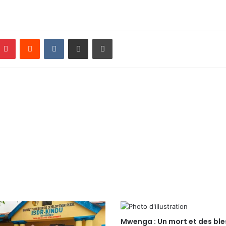
Pinterest
Reddit
VKontakte
Partager par email
Imprimer
Mwenga : Un mort et des ble