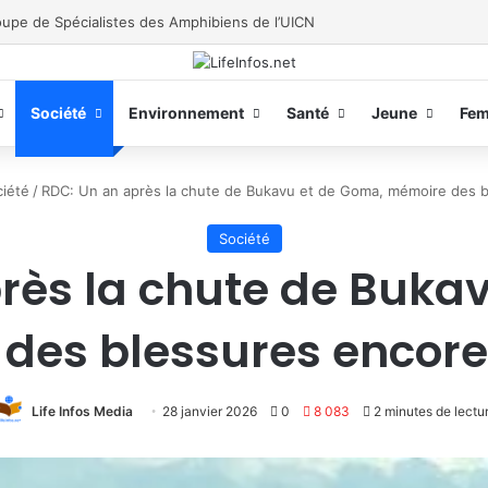
end son action
Société
Environnement
Santé
Jeune
Fe
iété
/
RDC: Un an après la chute de Bukavu et de Goma, mémoire des b
Société
rès la chute de Buka
des blessures encore
Life Infos Media
28 janvier 2026
0
8 083
2 minutes de lectu