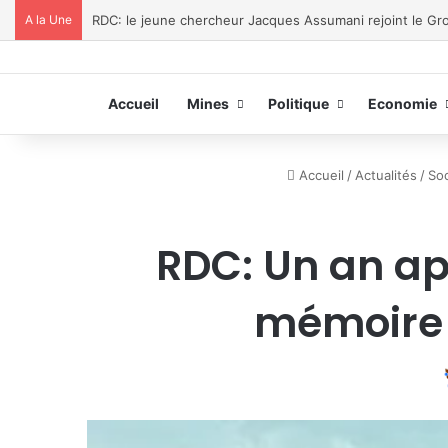
A la Une
Prévention d’Ebola: de Bukavu aux territoires, l’UNPC ét
Accueil
Mines
Politique
Economie
Accueil
/
Actualités
/
Soc
RDC: Un an ap
mémoire 