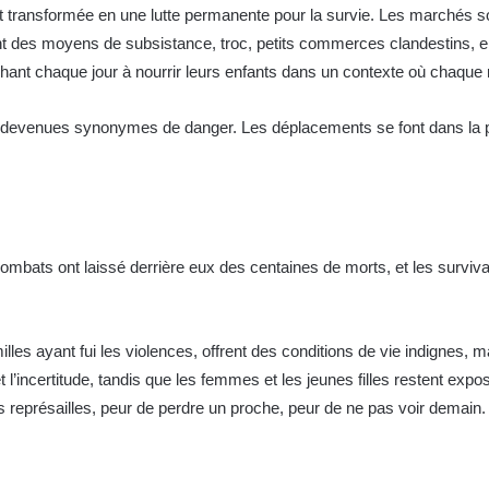
est transformée en une lutte permanente pour la survie. Les marchés 
ent des moyens de subsistance, troc, petits commerces clandestins,
rchant chaque jour à nourrir leurs enfants dans un contexte où chaque 
t devenues synonymes de danger. Les déplacements se font dans la p
combats ont laissé derrière eux des centaines de morts, et les surviv
lles ayant fui les violences, offrent des conditions de vie indignes, 
 l’incertitude, tandis que les femmes et les jeunes filles restent e
s représailles, peur de perdre un proche, peur de ne pas voir demain