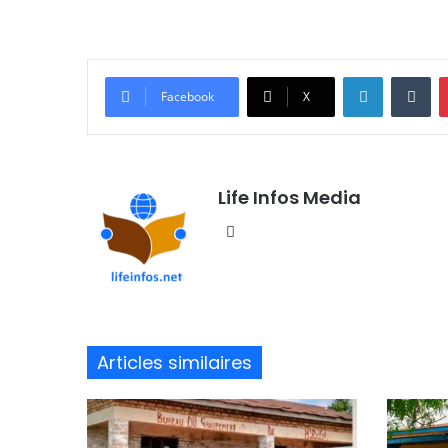
Linkedin
Tumblr
Facebook
X
Life Infos Media
We
bsi
te
Articles similaires