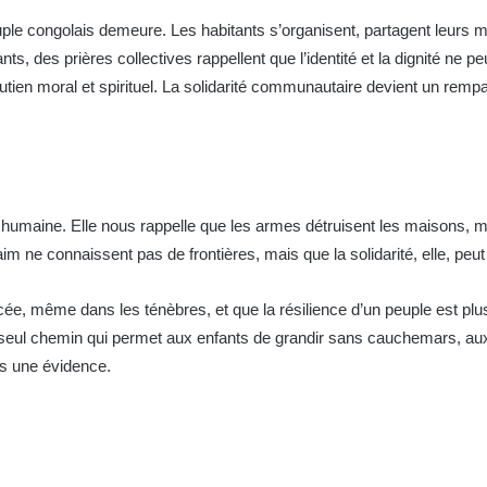
euple congolais demeure. Les habitants s’organisent, partagent leurs 
ants, des prières collectives rappellent que l’identité et la dignité ne 
utien moral et spirituel. La solidarité communautaire devient un rempart 
ce humaine. Elle nous rappelle que les armes détruisent les maisons, ma
im ne connaissent pas de frontières, mais que la solidarité, elle, peut
cée, même dans les ténèbres, et que la résilience d’un peuple est plus
t le seul chemin qui permet aux enfants de grandir sans cauchemars,
ais une évidence.