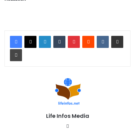
Linkedin
Tumblr
Pinterest
Reddit
VKontakte
Partager par email
Imprimer
Life Infos Media
We
bsi