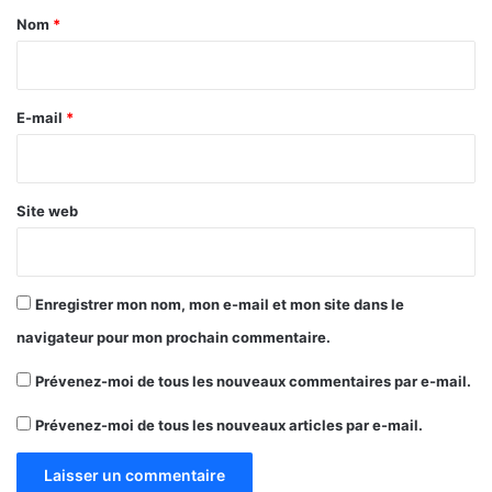
a
Nom
*
i
r
e
E-mail
*
*
Site web
Enregistrer mon nom, mon e-mail et mon site dans le
navigateur pour mon prochain commentaire.
Prévenez-moi de tous les nouveaux commentaires par e-mail.
Prévenez-moi de tous les nouveaux articles par e-mail.