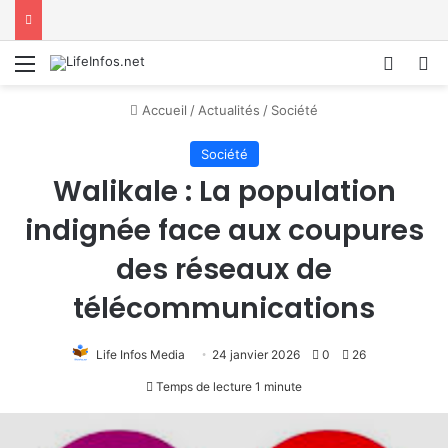
Menu
Conne
R
Accueil
/
Actualités
/
Société
Société
Walikale : La population
indignée face aux coupures
des réseaux de
télécommunications
Life Infos Media
24 janvier 2026
0
26
Temps de lecture 1 minute