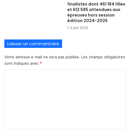
finalistes dont 461 184 filles
et 612 585 attendues aux
épreuves hors session
édition 2024-2025
2 juin 2025
Laisser un commentaire
Votre adresse e-mail ne sera pas publiée.
Les champs obligatoires
sont indiqués avec
*
C
o
m
m
e
n
t