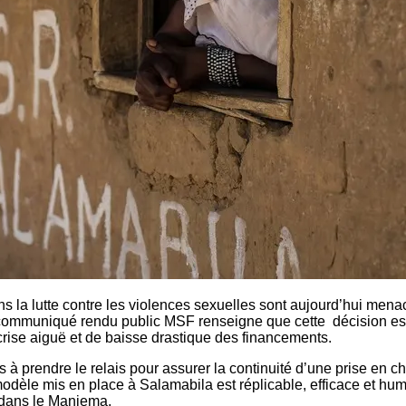
 la lutte contre les violences sexuelles sont aujourd’hui men
un communiqué rendu public MSF renseigne que cette décision es
rise aiguë et de baisse drastique des financements.
s à prendre le relais pour assurer la continuité d’une prise en 
 mis en place à Salamabila est réplicable, efficace et humaine
dans le Maniema.