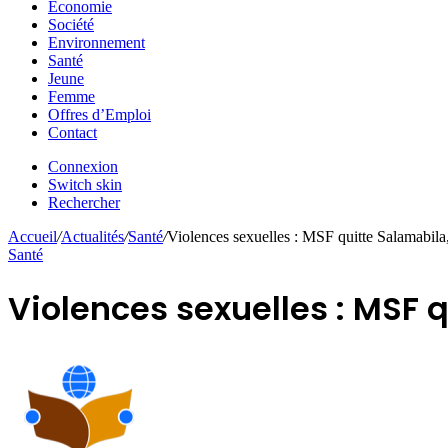
Economie
Société
Environnement
Santé
Jeune
Femme
Offres d’Emploi
Contact
Connexion
Switch skin
Rechercher
Accueil
/
Actualités
/
Santé
/
Violences sexuelles : MSF quitte Salamabila,
Santé
Violences sexuelles : MSF 