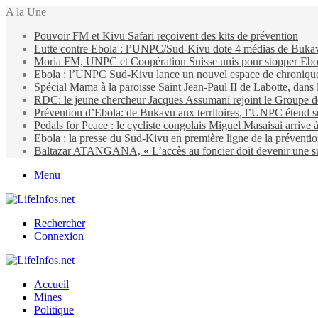
A la Une
Pouvoir FM et Kivu Safari reçoivent des kits de prévention
Lutte contre Ebola : l’UNPC/Sud-Kivu dote 4 médias de Bukavu d
Moria FM, UNPC et Coopération Suisse unis pour stopper Eb
Ebola : l’UNPC Sud-Kivu lance un nouvel espace de chroniques 
Spécial Mama à la paroisse Saint Jean-Paul II de Labotte, dans
RDC: le jeune chercheur Jacques Assumani rejoint le Groupe d
Prévention d’Ebola: de Bukavu aux territoires, l’UNPC étend s
Pedals for Peace : le cycliste congolais Miguel Masaisai arrive
Ebola : la presse du Sud-Kivu en première ligne de la préventi
Baltazar ATANGANA, « L’accès au foncier doit devenir une suit
Menu
Rechercher
Connexion
Accueil
Mines
Politique