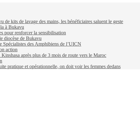
e kits de lavage des mains, les bénéficiaires saluent le geste
ola à Bukavu
pour renforcer la sensibilisation
 le diocèse de Bukavu
e Spécialistes des Amphibiens de l’UICN
on action
 à Kinshasa après plus de 3 mois de route vers le Maroc
on
e pratique et opérationnelle, on doit voir les femmes dedans