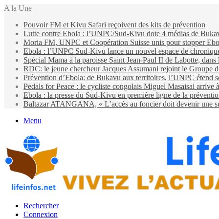
A la Une
Pouvoir FM et Kivu Safari reçoivent des kits de prévention
Lutte contre Ebola : l’UNPC/Sud-Kivu dote 4 médias de Bukavu d
Moria FM, UNPC et Coopération Suisse unis pour stopper Eb
Ebola : l’UNPC Sud-Kivu lance un nouvel espace de chroniques 
Spécial Mama à la paroisse Saint Jean-Paul II de Labotte, dans
RDC: le jeune chercheur Jacques Assumani rejoint le Groupe d
Prévention d’Ebola: de Bukavu aux territoires, l’UNPC étend s
Pedals for Peace : le cycliste congolais Miguel Masaisai arrive
Ebola : la presse du Sud-Kivu en première ligne de la préventi
Baltazar ATANGANA, « L’accès au foncier doit devenir une suit
Menu
Rechercher
Connexion