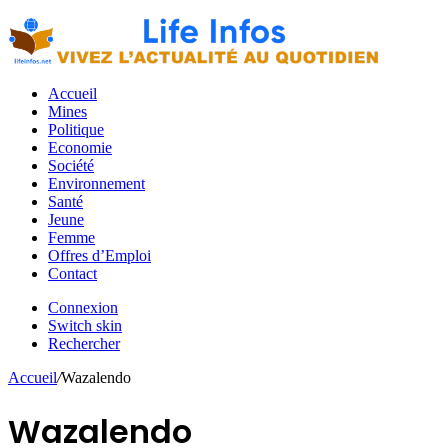
Accueil
Mines
Politique
Economie
Société
Environnement
Santé
Jeune
Femme
Offres d’Emploi
Contact
Connexion
Switch skin
Rechercher
Accueil
/
Wazalendo
Wazalendo