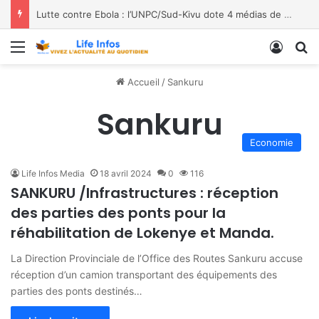
Lutte contre Ebola : l’UNPC/Sud-Kivu dote 4 médias de Bukavu de kits de lavage des mains, les bénéficiaires saluent le geste
Menu
Conne
R
Accueil
/
Sankuru
Sankuru
Economie
Life Infos Media
18 avril 2024
0
116
SANKURU /Infrastructures : réception
des parties des ponts pour la
réhabilitation de Lokenye et Manda.
La Direction Provinciale de l’Office des Routes Sankuru accuse
réception d’un camion transportant des équipements des
parties des ponts destinés…