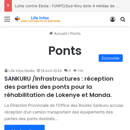
Lutte contre Ebola : l’UNPC/Sud-Kivu dote 4 médias de Bukavu de kits de lavage des mains, les bénéficiaires saluent le geste
Menu
Conne
R
Accueil
/
Ponts
Ponts
Economie
Life Infos Media
18 avril 2024
0
116
SANKURU /Infrastructures : réception
des parties des ponts pour la
réhabilitation de Lokenye et Manda.
La Direction Provinciale de l’Office des Routes Sankuru accuse
réception d’un camion transportant des équipements des
parties des ponts destinés…