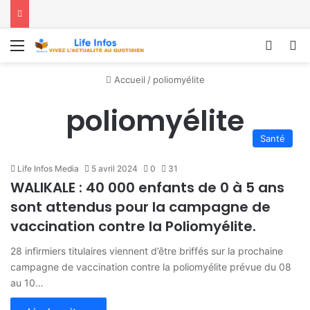
Menu
Conne
R
Accueil
/
poliomyélite
poliomyélite
Santé
Life Infos Media
5 avril 2024
0
31
WALIKALE : 40 000 enfants de 0 à 5 ans
sont attendus pour la campagne de
vaccination contre la Poliomyélite.
28 infirmiers titulaires viennent d’être briffés sur la prochaine
campagne de vaccination contre la poliomyélite prévue du 08
au 10…