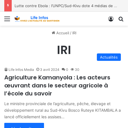
Lutte contre Ebola : l’UNPC/Sud-Kivu dote 4 médias de Bukavu de kits de lavage des mains, les bénéficiaires saluent le geste
Menu
Conne
R
Accueil
/
IRI
IRI
Actualités
Life Infos Media
3 avril 2024
0
30
Agriculture Kamanyola : Les acteurs
œuvrant dans le secteur agricole à
l’école du savoir
Le ministre provinciale de l’agriculture, pêche, élevage et
développement rural au Sud-Kivu Bosco Ruteye KITAMBALA a
lancé officiellement les assises…