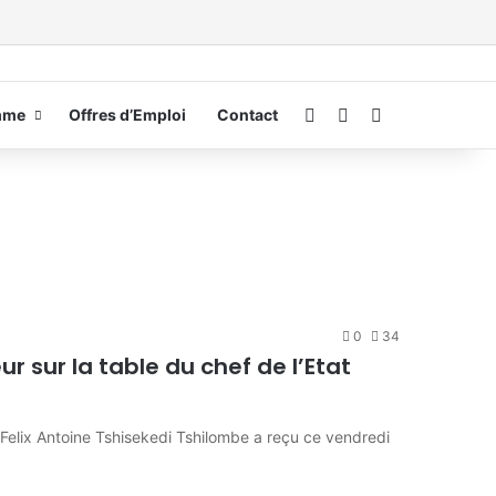
Connexion
Switch skin
Rechercher
mme
Offres d’Emploi
Contact
0
34
ur sur la table du chef de l’Etat
elix Antoine Tshisekedi Tshilombe a reçu ce vendredi