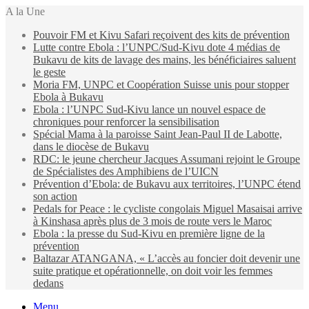
A la Une
Pouvoir FM et Kivu Safari reçoivent des kits de prévention
Lutte contre Ebola : l’UNPC/Sud-Kivu dote 4 médias de
Bukavu de kits de lavage des mains, les bénéficiaires saluent
le geste
Moria FM, UNPC et Coopération Suisse unis pour stopper
Ebola à Bukavu
Ebola : l’UNPC Sud-Kivu lance un nouvel espace de
chroniques pour renforcer la sensibilisation
Spécial Mama à la paroisse Saint Jean-Paul II de Labotte,
dans le diocèse de Bukavu
RDC: le jeune chercheur Jacques Assumani rejoint le Groupe
de Spécialistes des Amphibiens de l’UICN
Prévention d’Ebola: de Bukavu aux territoires, l’UNPC étend
son action
Pedals for Peace : le cycliste congolais Miguel Masaisai arrive
à Kinshasa après plus de 3 mois de route vers le Maroc
Ebola : la presse du Sud-Kivu en première ligne de la
prévention
Baltazar ATANGANA, « L’accès au foncier doit devenir une
suite pratique et opérationnelle, on doit voir les femmes
dedans
Menu