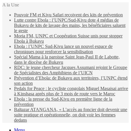
A la Une
Pouvoir FM et Kivu Safari reçoivent des kits de prévention
Lutte contre Ebola : l’UNPC/Sud-Kivu dote 4 médias de
Bukavu de kits de lavage des mains, les bénéficiaires saluent
le geste
Moria FM, UNPC et Coopération Suisse unis pour stopper
Ebola à Bukavu
Ebola : l’UNPC Sud-Kivu lance un nouvel espace de
chroniques pour renforcer la sensibilisation
Spécial Mama à la paroisse Saint Jean-Paul II de Labotte,
dans le diocèse de Bukavu
RDC: le jeune chercheur Jacques Assumani rejoint le Groupe
de Spécialistes des Amphibiens de l’UICN
Prévention d’Ebola: de Bukavu aux territoires, l’UNPC étend
son action
Pedals for Peace : le cycliste congolais Miguel Masaisai arrive
à Kinshasa après plus de 3 mois de route vers le Maroc
Ebola : la presse du Sud-Kivu en première ligne de la
prévention
Baltazar ATANGANA, « L’accès au foncier doit devenir une
suite pratique et opérationnelle, on doit voir les femmes
dedans
Menu