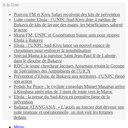
A la Une
Pouvoir FM et Kivu Safari reçoivent des kits de prévention
Lutte contre Ebola : l’UNPC/Sud-Kivu dote 4 médias de
Bukavu de kits de lavage des mains, les bénéficiaires saluent
le geste
Moria FM, UNPC et Coopération Suisse unis pour stopper
Ebola à Bukavu
Ebola : l’UNPC Sud-Kivu lance un nouvel espace de
chroniques pour renforcer la sensibilisation
Spécial Mama à la paroisse Saint Jean-Paul II de Labotte,
dans le diocèse de Bukavu
RDC: le jeune chercheur Jacques Assumani rejoint le Groupe
de Spécialistes des Amphibiens de l’UICN
Prévention d’Ebola: de Bukavu aux territoires, l’UNPC étend
son action
Pedals for Peace : le cycliste congolais Miguel Masaisai arrive
à Kinshasa après plus de 3 mois de route vers le Maroc
Ebola : la presse du Sud-Kivu en première ligne de la
prévention
Baltazar ATANGANA, « L’accès au foncier doit devenir une
suite pratique et opérationnelle, on doit voir les femmes
dedans
Menu