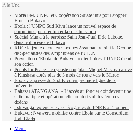
A la Une
Moria FM, UNPC et Coopération Suisse unis pour stopper
Ebola à Bukavu
Ebola : l’UNPC Sud-Kivu lance un nouvel espace de
chroniques pour renforcer la sensibilisation
Spécial Mama à la paroisse Saint Jean-Paul II de Labotte,
dans le diocèse de Bukavu
RDC: le jeune chercheur Jacques Assumani rejoint le Groupe
de Spécialistes des Amphibiens de l’UICN
Prévention d’Ebola: de Bukavu aux territoires, l’UNPC étend
son action
Pedals for Peace : le cycliste congolais Miguel Masaisai arrive
à Kinshasa après plus de 3 mois de route vers le Maroc
Ebola : la presse du Sud-Kivu en première ligne de la
prévention
Baltazar ATANGANA, « L’accès au foncier doit devenir une
suite pratique et opérationnelle, on doit voir les femmes
dedans
Tshivanga reprend vie : les écogardes du PNKB à l’honneur
Bukavu : Nyawera mobilisé contre Ebola par le Consortium
Halt Ebola
Menu