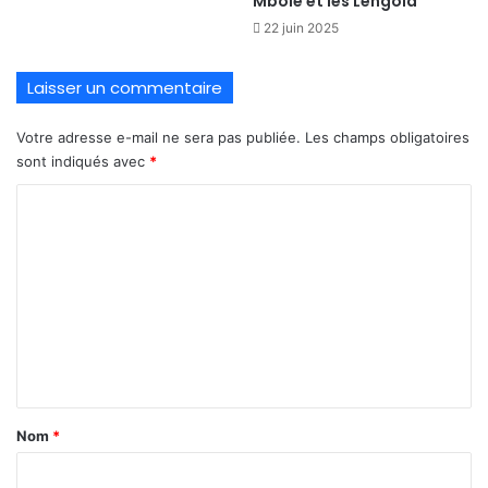
Mbole et les Lengola
22 juin 2025
Laisser un commentaire
Votre adresse e-mail ne sera pas publiée.
Les champs obligatoires
sont indiqués avec
*
C
o
m
m
e
n
t
a
Nom
*
i