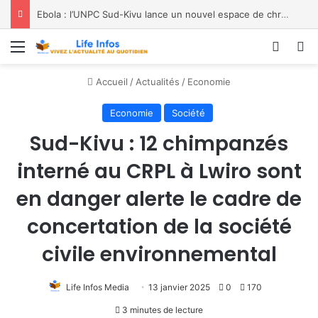
Ebola : l’UNPC Sud-Kivu lance un nouvel espace de chroniques pour renforcer la sensibilisation
Menu
Conne
R
Accueil
/
Actualités
/
Economie
Economie
Société
Sud-Kivu : 12 chimpanzés
interné au CRPL à Lwiro sont
en danger alerte le cadre de
concertation de la société
civile environnemental
Life Infos Media
13 janvier 2025
0
170
3 minutes de lecture