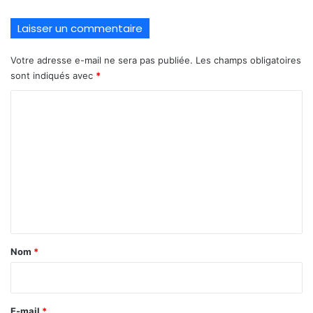
Laisser un commentaire
Votre adresse e-mail ne sera pas publiée.
Les champs obligatoires
sont indiqués avec
*
C
o
m
m
e
n
t
a
Nom
*
i
r
e
E-mail
*