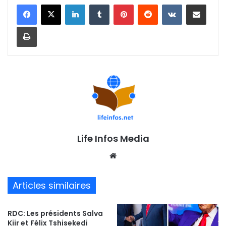
Linkedin
Tumblr
Pinterest
Reddit
VKontakte
Partager par email
Imprimer
Life Infos Media
We
bsi
te
Articles similaires
RDC: Les présidents Salva
Kiir et Félix Tshisekedi