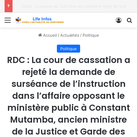
Ebola : la presse du Sud-Kivu en première ligne de la prévention
Menu
Conne
R
Accueil
/
Actualités
/
Politique
Politique
RDC : La cour de cassation a
rejeté la demande de
surséance de l’instruction
dans l’affaire opposant le
ministère public à Constant
Mutamba, ancien ministre
de la Justice et Garde des