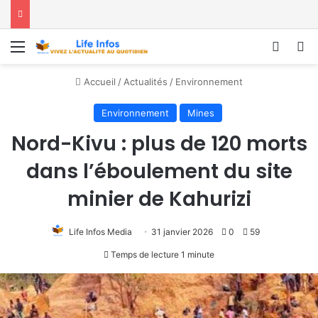
Menu
Conne
R
Accueil
/
Actualités
/
Environnement
Environnement
Mines
Nord-Kivu : plus de 120 morts
dans l’éboulement du site
minier de Kahurizi
Life Infos Media
31 janvier 2026
0
59
Temps de lecture 1 minute