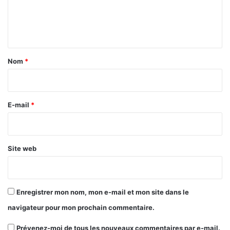
e
n
t
a
Nom
*
i
r
e
E-mail
*
*
Site web
Enregistrer mon nom, mon e-mail et mon site dans le
navigateur pour mon prochain commentaire.
Prévenez-moi de tous les nouveaux commentaires par e-mail.