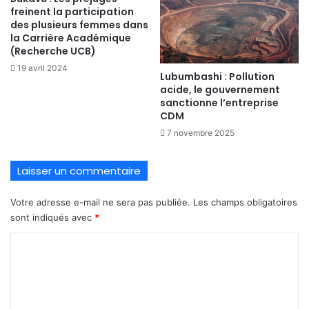
freinent la participation
des plusieurs femmes dans
la Carrière Académique
(Recherche UCB)
19 avril 2024
Lubumbashi : Pollution
acide, le gouvernement
sanctionne l’entreprise
CDM
7 novembre 2025
Laisser un commentaire
Votre adresse e-mail ne sera pas publiée.
Les champs obligatoires
sont indiqués avec
*
C
o
m
m