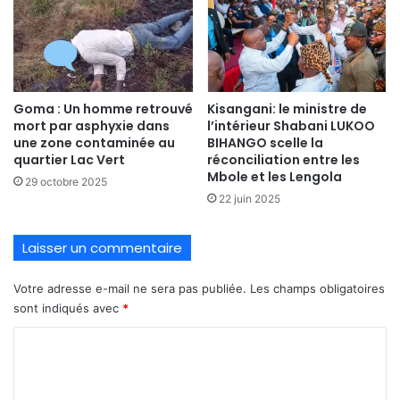
Goma : Un homme retrouvé
Kisangani: le ministre de
mort par asphyxie dans
l’intérieur Shabani LUKOO
une zone contaminée au
BIHANGO scelle la
quartier Lac Vert
réconciliation entre les
Mbole et les Lengola
29 octobre 2025
22 juin 2025
Laisser un commentaire
Votre adresse e-mail ne sera pas publiée.
Les champs obligatoires
sont indiqués avec
*
C
o
m