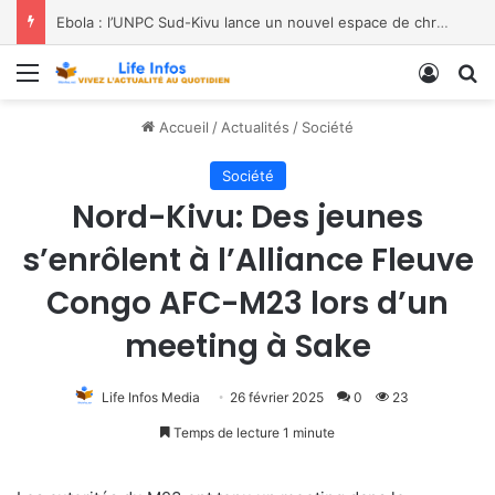
Ebola : l’UNPC Sud-Kivu lance un nouvel espace de chroniques pour renforcer la sensibilisation
Menu
Conne
R
Accueil
/
Actualités
/
Société
Société
Nord-Kivu: Des jeunes
s’enrôlent à l’Alliance Fleuve
Congo AFC-M23 lors d’un
meeting à Sake
Life Infos Media
26 février 2025
0
23
Temps de lecture 1 minute