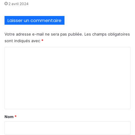
2 avril 2024
Laisser un commentaire
Votre adresse e-mail ne sera pas publiée.
Les champs obligatoires
sont indiqués avec
*
C
o
m
m
e
n
t
a
Nom
*
i
r