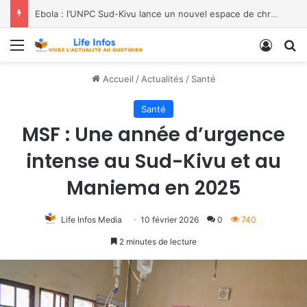
Ebola : l’UNPC Sud-Kivu lance un nouvel espace de chroniques pour renforcer la sensibilisation
Menu
Conne
R
Accueil
/
Actualités
/
Santé
Santé
MSF : Une année d’urgence
intense au Sud-Kivu et au
Maniema en 2025
Life Infos Media
10 février 2026
0
740
2 minutes de lecture