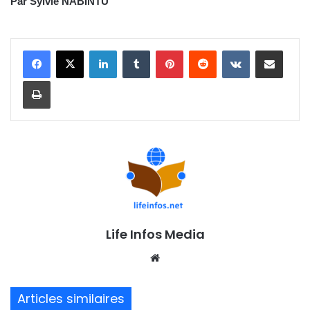
Par Sylvie NABINTU
Linkedin
Tumblr
Pinterest
Reddit
VKontakte
Partager par email
Imprimer
Life Infos Media
We
bsi
te
Articles similaires