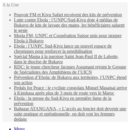
A la Une
Pouvoir FM et Kivu Safari reçoivent des kits de prévention
Lutte contre Ebola : l’UNPC/Sud-Kivu dote 4 médias de
Bukavu de kits de lavage des mains, les bénéficiaires saluent
le geste
Moria FM, UNPC et Coopération Suisse unis pour stopper
Ebola à Bukavu
Ebola : l’UNPC Sud-Kivu lance un nouvel espace de
chroniques pour renforcer la sensibilisation
Spécial Mama à la paroisse Saint Jean-Paul II de Labotte,
dans le diocèse de Bukavu
RDC: le jeune chercheur Jacques Assumani rejoint le Groupe
de Spécialistes des Amphibiens de l’UICN
Prévention d’Ebola: de Bukavu aux territoires, l’UNPC étend
son action
Pedals for Peace : le cycliste congolais Miguel Masaisai arrive
à Kinshasa après plus de 3 mois de route vers le Maroc
Ebola : la presse du Sud-Kivu en première ligne de la
prévention
Baltazar ATANGANA, « L’accès au foncier doit devenir une
suite pratique et opérationnelle, on doit voir les femmes
dedans
Menu