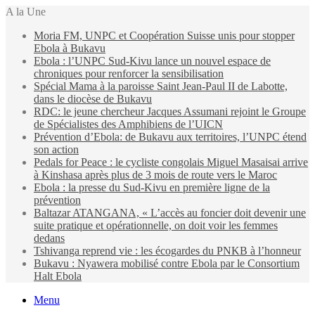
A la Une
Moria FM, UNPC et Coopération Suisse unis pour stopper
Ebola à Bukavu
Ebola : l’UNPC Sud-Kivu lance un nouvel espace de
chroniques pour renforcer la sensibilisation
Spécial Mama à la paroisse Saint Jean-Paul II de Labotte,
dans le diocèse de Bukavu
RDC: le jeune chercheur Jacques Assumani rejoint le Groupe
de Spécialistes des Amphibiens de l’UICN
Prévention d’Ebola: de Bukavu aux territoires, l’UNPC étend
son action
Pedals for Peace : le cycliste congolais Miguel Masaisai arrive
à Kinshasa après plus de 3 mois de route vers le Maroc
Ebola : la presse du Sud-Kivu en première ligne de la
prévention
Baltazar ATANGANA, « L’accès au foncier doit devenir une
suite pratique et opérationnelle, on doit voir les femmes
dedans
Tshivanga reprend vie : les écogardes du PNKB à l’honneur
Bukavu : Nyawera mobilisé contre Ebola par le Consortium
Halt Ebola
Menu