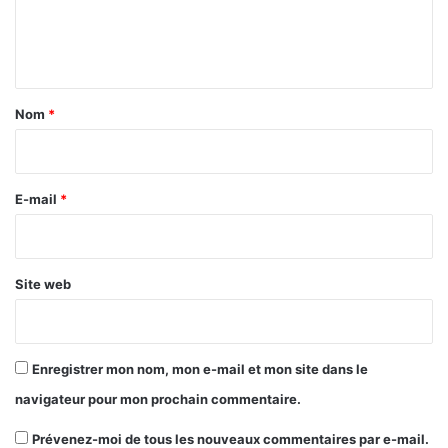
e
n
t
a
Nom
*
i
r
e
E-mail
*
*
Site web
Enregistrer mon nom, mon e-mail et mon site dans le
navigateur pour mon prochain commentaire.
Prévenez-moi de tous les nouveaux commentaires par e-mail.