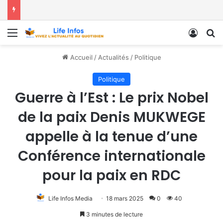
Menu
Conne
R
Accueil
/
Actualités
/
Politique
Politique
Guerre à l’Est : Le prix Nobel
de la paix Denis MUKWEGE
appelle à la tenue d’une
Conférence internationale
pour la paix en RDC
Life Infos Media
18 mars 2025
0
40
3 minutes de lecture