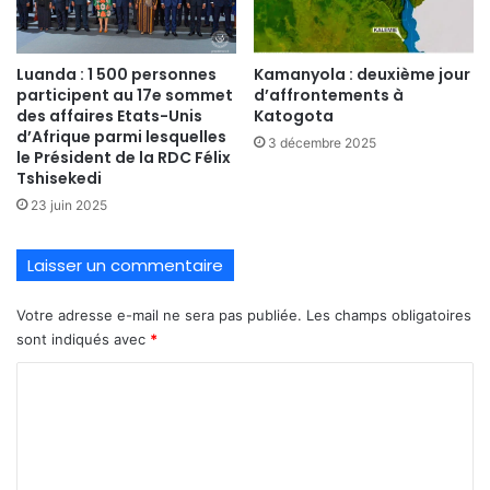
Luanda : 1 500 personnes
Kamanyola : deuxième jour
participent au 17e sommet
d’affrontements à
des affaires Etats-Unis
Katogota
d’Afrique parmi lesquelles
3 décembre 2025
le Président de la RDC Félix
Tshisekedi
23 juin 2025
Laisser un commentaire
Votre adresse e-mail ne sera pas publiée.
Les champs obligatoires
sont indiqués avec
*
C
o
m
m