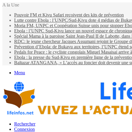
A la Une
Pouvoir FM et Kivu Safari reçoivent des kits de prévention
Lutte contre Ebola : l’UNPC/Sud-Kivu dote 4 médias de Bukavu d
Moria FM, UNPC et Coopération Suisse unis pour stopper Eb
Ebola : l’UNPC Sud-Kivu lance un nouvel espace de chroniques 
Spécial Mama à la paroisse Saint Jean-Paul II de Labotte, dans
RDC: le jeune chercheur Jacques Assumani rejoint le Groupe d
Prévention d’Ebola: de Bukavu aux territoires, l’UNPC étend s
Pedals for Peace : le cycliste congolais Miguel Masaisai arrive
Ebola : la presse du Sud-Kivu en première ligne de la préventi
Baltazar ATANGANA, « L’accès au foncier doit devenir une suit
Menu
Rechercher
Connexion