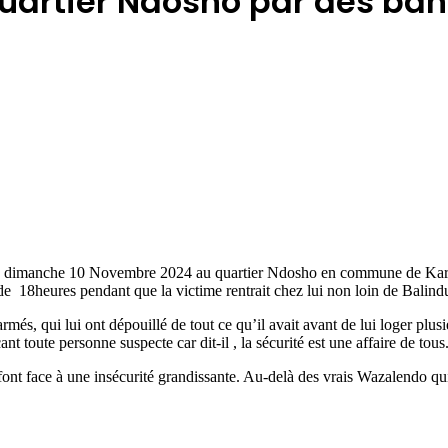
artier Ndosho par des ban
iés dimanche 10 Novembre 2024 au quartier Ndosho en commune de Kari
 de 18heures pendant que la victime rentrait chez lui non loin de Balind
més, qui lui ont dépouillé de tout ce qu’il avait avant de lui loger plu
nt toute personne suspecte car dit-il , la sécurité est une affaire de tous
ont face à une insécurité grandissante. Au-delà des vrais Wazalendo q