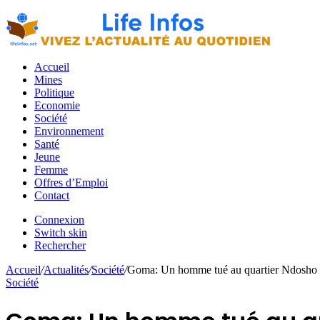
Accueil
Mines
Politique
Economie
Société
Environnement
Santé
Jeune
Femme
Offres d’Emploi
Contact
Connexion
Switch skin
Rechercher
Accueil
/
Actualités
/
Société
/
Goma: Un homme tué au quartier Ndosho p
Société