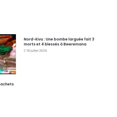
Nord-Kivu : Une bombe larguée fait 3
morts et 4 blessés à Bweremana
16 juillet 2024
sachets