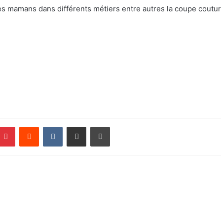
les mamans dans différents métiers entre autres la coupe couture
Pinterest
Reddit
VKontakte
Partager par email
Imprimer