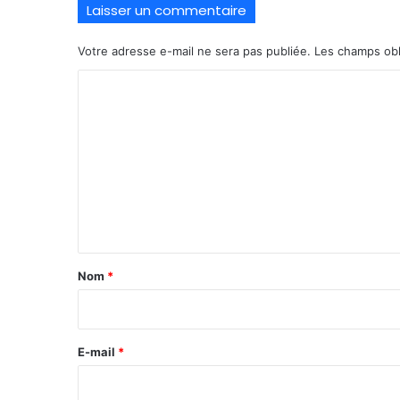
Laisser un commentaire
Votre adresse e-mail ne sera pas publiée.
Les champs obl
C
o
m
m
e
n
t
a
Nom
*
i
r
e
E-mail
*
*