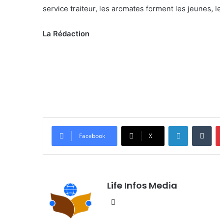
service traiteur, les aromates forment les jeunes, 
La Rédaction
Linkedin
Tumblr
Facebook
X
Life Infos Media
We
bsi