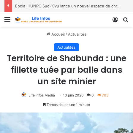
Spécial Mama à la paroisse Saint Jean-Paul II de Labotte, dans le diocèse de Bukavu
Menu
Conne
R
Accueil
/
Actualités
Actualités
Territoire de Shabunda : une
fillette tuée par balle dans
un site minier
Life Infos Media
10 juin 2026
0
703
Temps de lecture 1 minute