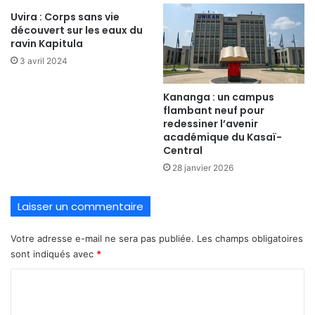
Uvira : Corps sans vie
découvert sur les eaux du
ravin Kapitula
3 avril 2024
Kananga : un campus
flambant neuf pour
redessiner l’avenir
académique du Kasaï-
Central
28 janvier 2026
Laisser un commentaire
Votre adresse e-mail ne sera pas publiée.
Les champs obligatoires
sont indiqués avec
*
C
o