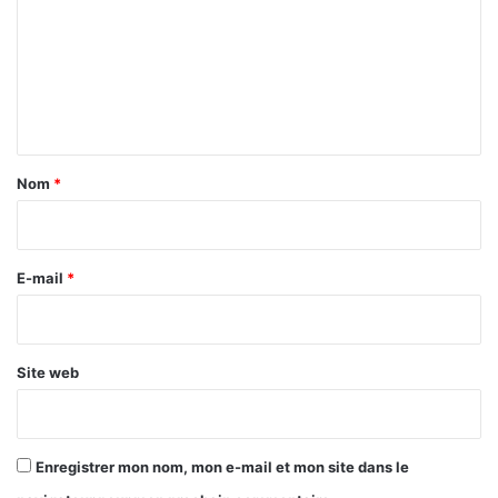
m
m
e
n
t
a
Nom
*
i
r
e
E-mail
*
*
Site web
Enregistrer mon nom, mon e-mail et mon site dans le