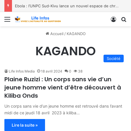
Ebola : l’UNPC Sud-Kivu lance un nouvel espace de chroniques pour renforcer la sensibilisation
Menu
Conne
R
Accueil
/
KAGANDO
KAGANDO
Société
Life Infos Media
18 avril 2024
0
38
Plaine Ruzizi : Un corps sans vie d’un
jeune homme vient d’être découvert à
Kiliba Onds
Un corps sans vie d’un jeune homme est retrouvé dans l’avant
midi de ce jeudi 18 avril 2023 à kiliba…
Lire la suite »