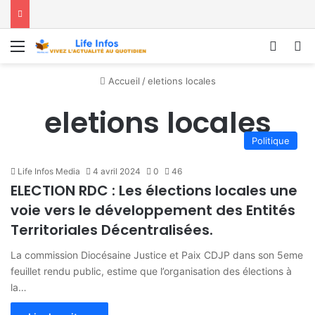
Menu
Conne
R
Accueil
/
eletions locales
eletions locales
Politique
Life Infos Media
4 avril 2024
0
46
ELECTION RDC : Les élections locales une
voie vers le développement des Entités
Territoriales Décentralisées.
La commission Diocésaine Justice et Paix CDJP dans son 5eme
feuillet rendu public, estime que l’organisation des élections à
la…