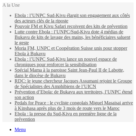
A la Une
Ebola : l’UNPC Sud-Kivu élargit son engagement aux côtés
des acteurs clés de la riposte
Pouvoir FM et Kivu Safari reçoivent des kits de prévention
Lutte contre Ebola : l’UNPC/Sud-Kivu dote 4 médias de
Bukavu de kits de lavage des mains, les bénéficiaires saluent
le geste
Moria FM, UNPC et Coopération Suisse unis pour stopper
Ebola à Bukavu
Ebola : l’UNPC Sud-Kivu lance un nouvel espace de
chroniques pour renforcer la sensibilisation
Spécial Mama à la paroisse Saint Jean-Paul II de Labotte,
dans le diocèse de Bukavu
RDC: le jeune chercheur Jacques Assumani rejoint le Groupe
de Spécialistes des Amphibiens de l’UICN
Prévention d’Ebola: de Bukavu aux territoires, l’UNPC étend
son action
Pedals for Peace : le cycliste congolais Miguel Masaisai arrive
à Kinshasa après plus de 3 mois de route vers le Maroc
Ebola : la presse du Sud-Kivu en première ligne de la
prévention
Menu