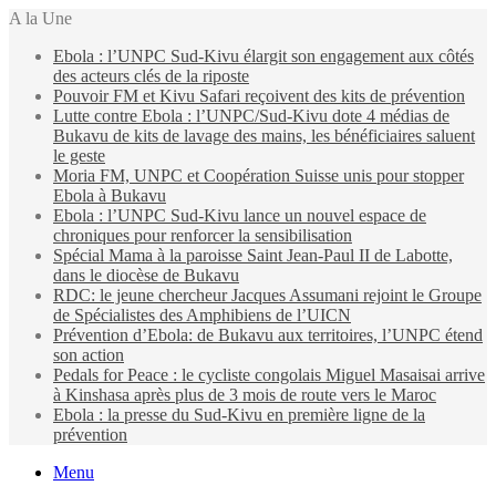
A la Une
Ebola : l’UNPC Sud-Kivu élargit son engagement aux côtés
des acteurs clés de la riposte
Pouvoir FM et Kivu Safari reçoivent des kits de prévention
Lutte contre Ebola : l’UNPC/Sud-Kivu dote 4 médias de
Bukavu de kits de lavage des mains, les bénéficiaires saluent
le geste
Moria FM, UNPC et Coopération Suisse unis pour stopper
Ebola à Bukavu
Ebola : l’UNPC Sud-Kivu lance un nouvel espace de
chroniques pour renforcer la sensibilisation
Spécial Mama à la paroisse Saint Jean-Paul II de Labotte,
dans le diocèse de Bukavu
RDC: le jeune chercheur Jacques Assumani rejoint le Groupe
de Spécialistes des Amphibiens de l’UICN
Prévention d’Ebola: de Bukavu aux territoires, l’UNPC étend
son action
Pedals for Peace : le cycliste congolais Miguel Masaisai arrive
à Kinshasa après plus de 3 mois de route vers le Maroc
Ebola : la presse du Sud-Kivu en première ligne de la
prévention
Menu